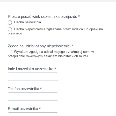
Proszę podać wiek uczestnika przejazdu
*
Przejazd
Osoba pełnoletnia
rowerowy
Osoba niepełnoletnia zgłaszana przez rodzica lub opiekuna
prawnego
szlakiem
białostockich
Zgoda na udział osoby niepełnoletniej
*
Wyrażam zgodę na udział mojego syna/mojej córki w
murali
przejeździe rowerowym szlakiem białostockich murali
Imię i nazwisko uczestnika
*
Telefon uczestnika
*
E-mail uczestnika
*