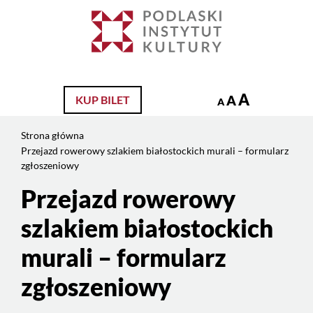
Jesteś
na
Szukaj
stronie:
Przejazd
rowerowy
szlakiem
A
A
KUP BILET
A
białostockich
murali
Strona główna
–
Przejazd rowerowy szlakiem białostockich murali – formularz
formularz
zgłoszeniowy
zgłoszeniowy
Przejazd rowerowy
Treść
strony
szlakiem białostockich
murali – formularz
zgłoszeniowy