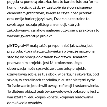
pojęcia za pomocą obrazka. Jest to bardzo istotna forma
komunikacji, gdyż dzięki zastąpieniu słowa pisanego
elementem graficznym, zwiększa czytelność przekazu
oraz omija barierę językową. Działania teatralne to
swoistego rodzaju piktogram emocji, których
zakodowanych znaków najlepiej uczyć się w praktyce i to
właśnie gwarantuje projekt.
pikTOgraMY
mają także przypomnieć jak ważna jest
przyroda, która otacza człowieka i o tym, że może ona
stać się inspiracją do działań twórczych. Tematem
przewodnim projektu jest Mikrokosmos. Jego
obserwacja może sprawić, że uczestnicy projektu
uzmysłowią sobie, że tuż obok, w parku, na skwerku, pod
szkołą, w szczelinach chodnika, nieustannie tętni życie.
To życie warte jest chwili uwagi, refleksji i zastanowienia.
To dlatego objazd teatrów zawodowych połączony jest z
warsztatami edukcyjno-konstrukcyjnymi budowania
domków dla owadów.