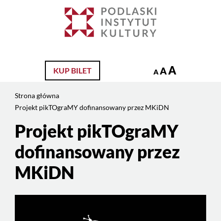
Jesteś
na
Szukaj
stronie:
Projekt
pikTOgraMY
dofinansowany
A
A
KUP BILET
A
przez
MKiDN
Strona główna
Projekt pikTOgraMY dofinansowany przez MKiDN
Projekt pikTOgraMY
Treść
strony
dofinansowany przez
MKiDN