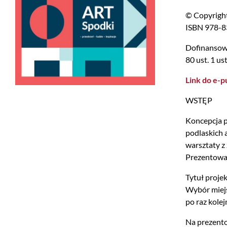
© Copyright
ISBN 978-8
Dofinansowa
80 ust. 1 u
Link do e-p
WSTĘP
Koncepcja p
podlaskich 
warsztaty z
Prezentowa
Tytuł proje
Wybór miejs
po raz kole
Na prezento