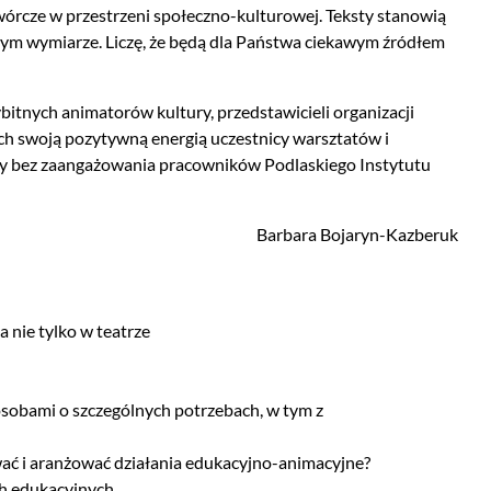
 twórcze w przestrzeni społeczno-kulturowej. Teksty stanowią
cznym wymiarze. Liczę, że będą dla Państwa ciekawym źródłem
itnych animatorów kultury, przedstawicieli organizacji
ch swoją pozytywną energią uczestnicy warsztatów i
łaby bez zaangażowania pracowników Podlaskiego Instytutu
Barbara Bojaryn-Kazberuk
 nie tylko w teatrze
osobami o szczególnych potrzebach, w tym z
wać i aranżować działania edukacyjno-animacyjne?
ch edukacyjnych