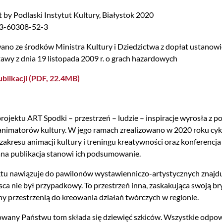
 by Podlaski Instytut Kultury, Białystok 2020
3-60308-52-3
no ze środków Ministra Kultury i Dziedzictwa z dopłat ustanowi
stawy z dnia 19 listopada 2009 r. o grach hazardowych
ublikacji (PDF, 22.4MB)
rojektu ART Spodki – przestrzeń – ludzie – inspiracje wyrosła z
animatorów kultury. W jego ramach zrealizowano w 2020 roku cykl 
 zakresu animacji kultury i treningu kreatywności oraz konferencj
na publikacja stanowi ich podsumowanie.
ktu nawiązuje do pawilonów wystawienniczo-artystycznych znajd
ca nie był przypadkowy. To przestrzeń inna, zaskakująca swoją brył
jny przestrzenią do kreowania działań twórczych w regionie.
wany Państwu tom składa się dziewięć szkiców. Wszystkie odpow