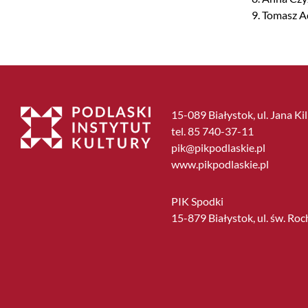
9. Tomasz A
15-089 Białystok, ul. Jana Ki
tel. 85 740-37-11
pik@pikpodlaskie.pl
www.pikpodlaskie.pl
PIK Spodki
15-879 Białystok, ul. św. Roc