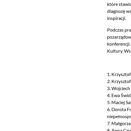
które stawi
diagnozę ws
inspiracji.
Podczas pra
pozarządowy
konferencji
Kultury. Ws
1. Krzysztof
2. Krzyszto
3. Wojciech
4. Ewa Świd
5. Maciej S
6. Dorota F
niepełnosp
7. Małgorza
8. Anna Czy