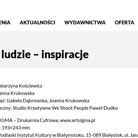
S
ENIA
AKTUALNOŚCI
WYDAWNICTWA
OFERTA
ludzie – inspiracje
atarzyna Kościewicz
oanna Krukowska
ajęć: Izabela Dąbrowska, Joanna Krukowska
ficzny: Studio Kreatywne We Shoot People Paweł Dudko
IGMA – Drukarnia Cyfrowa, www.artsigma.pl
mat 193×243 mm
dlaski Instytut Kultury w Białymstoku, 15-089 Białystok, ul. Jana