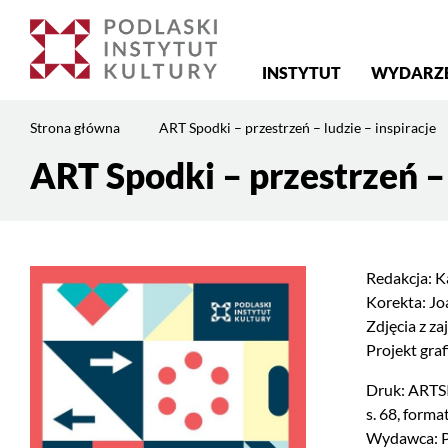
Menu
INSTYTUT
WYDARZ
główne
Jesteś
Strona główna
ART Spodki – przestrzeń – ludzie – inspiracje
na
stronie:
ART Spodki – przestrzeń – 
Treść
ART
strony
Spodki
–
przestrzeń
Redakcja: K
–
Korekta: J
ludzie
Zdjęcia z z
–
Projekt gra
inspiracje
Druk: ARTS
s. 68, for
Wydawca: Po