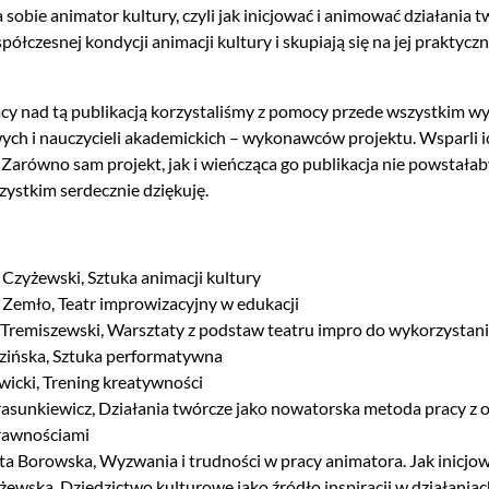
a sobie animator kultury, czyli jak inicjować i animować działania
półczesnej kondycji animacji kultury i skupiają się na jej prakty
cy nad tą publikacją korzystaliśmy z pomocy przede wszystkim wyb
ch i nauczycieli akademickich – wykonawców projektu. Wsparli i
. Zarówno sam projekt, jak i wieńcząca go publikacja nie powsta
zystkim serdecznie dziękuję.
 Czyżewski, Sztuka animacji kultury
f Zemło, Teatr improwizacyjny w edukacji
 Tremiszewski, Warsztaty z podstaw teatru impro do wykorzystania
zińska, Sztuka performatywna
awicki, Trening kreatywności
rasunkiewicz, Działania twórcze jako nowatorska metoda pracy z 
rawnościami
ta Borowska, Wyzwania i trudności w pracy animatora. Jak inicjo
żewska, Dziedzictwo kulturowe jako źródło inspiracji w działania