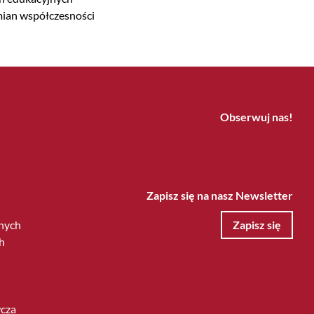
emian współczesności
Obserwuj nas!
Zapisz się na nasz Newsletter
nych
Zapisz się
h
wcza