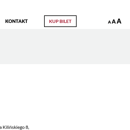
zukaj
A
A
KONTAKT
KUP BILET
A
 Kilińskiego 8,